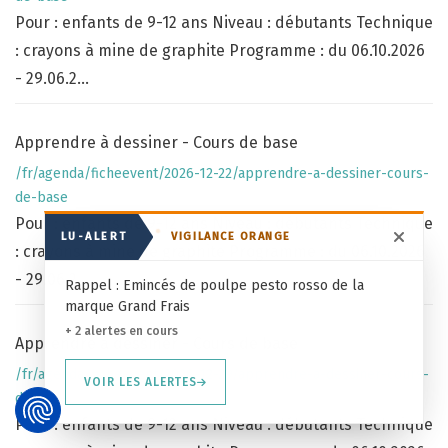
Pour : enfants de 9-12 ans Niveau : débutants Technique
: crayons à mine de graphite Programme : du 06.10.2026
- 29.06.2...
Apprendre à dessiner - Cours de base
/fr/agenda/ficheevent/2026-12-22/apprendre-a-dessiner-cours-
de-base
Pour : enfants de 9-12 ans Niveau : débutants Technique
LU-ALERT
VIGILANCE ORANGE
Masqu
: crayons à mine de graphite Programme : du 06.10.2026
- 29.06.2...
Rappel : Emincés de poulpe pesto rosso de la
marque Grand Frais
+ 2 alertes en cours
Apprendre à dessiner - Cours de base
/fr/agenda/ficheevent/2026-12-29/apprendre-a-dessiner-cours-
VOIR LES ALERTES
de-base
Pour : enfants de 9-12 ans Niveau : débutants Technique