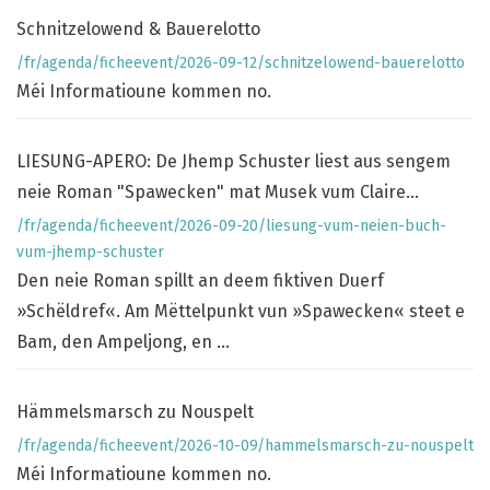
Schnitzelowend & Bauerelotto
/fr/agenda/ficheevent/2026-09-12/schnitzelowend-bauerelotto
Méi Informatioune kommen no.
LIESUNG-APERO: De Jhemp Schuster liest aus sengem
neie Roman "Spawecken" mat Musek vum Claire
Parsons
/fr/agenda/ficheevent/2026-09-20/liesung-vum-neien-buch-
vum-jhemp-schuster
Den neie Roman spillt an deem fiktiven Duerf
»Schëldref«. Am Mëttelpunkt vun »Spawecken« steet e
Bam, den Ampeljong, en ...
Hämmelsmarsch zu Nouspelt
/fr/agenda/ficheevent/2026-10-09/hammelsmarsch-zu-nouspelt
Méi Informatioune kommen no.