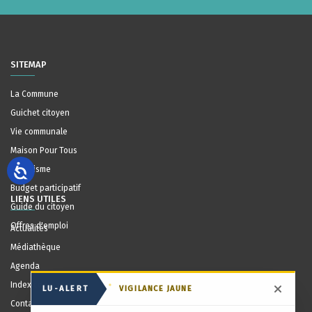
SITEMAP
La Commune
Guichet citoyen
Vie communale
Maison Pour Tous
Urbanisme
Budget participatif
LIENS UTILES
Guide du citoyen
Offres d'emploi
Actualités
Médiathèque
Agenda
Index communal
LU-ALERT
VIGILANCE JAUNE
Masqu
Contact