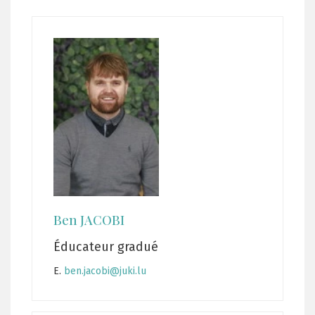
Ben JACOBI
Éducateur gradué
E.
ben.jacobi@juki.lu