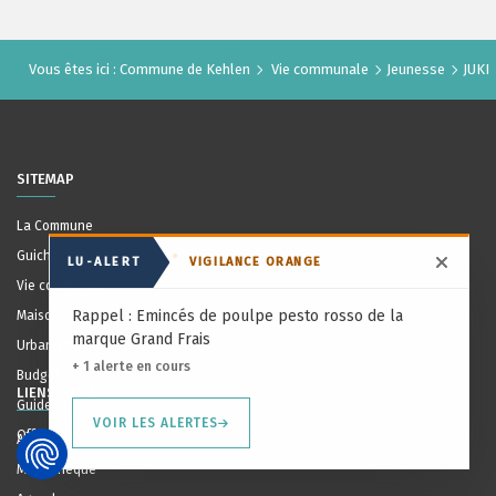
Vous êtes ici :
Commune de Kehlen
Vie communale
Jeunesse
JUKI
SITEMAP
La Commune
Guichet citoyen
LU-ALERT
VIGILANCE ORANGE
Masqu
Vie communale
Rappel : Emincés de poulpe pesto rosso de la
Maison Pour Tous
marque Grand Frais
Urbanisme
+ 1 alerte en cours
Budget participatif
LIENS UTILES
Guide du citoyen
VOIR LES ALERTES
Offres d'emploi
Actualités
Médiathèque