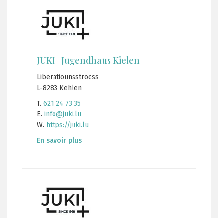
JUKI ¦ Jugendhaus Kielen
Liberatiounsstrooss
L-8283 Kehlen
T.
621 24 73 35
E.
info@juki.lu
W.
https://juki.lu
En savoir plus