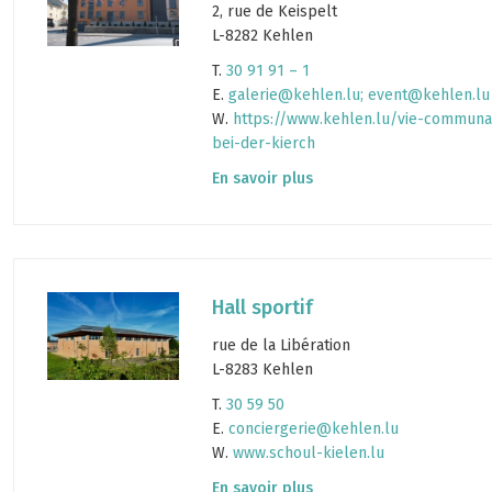
2, rue de Keispelt
L-8282 Kehlen
T.
30 91 91 – 1
E.
galerie@kehlen.lu
;
event@kehlen.lu
W.
https://www.kehlen.lu/vie-communale
bei-der-kierch
En savoir plus
Hall sportif
rue de la Libération
L-8283 Kehlen
T.
30 59 50
E.
conciergerie@kehlen.lu
W.
www.schoul-kielen.lu
En savoir plus