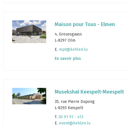
Maison pour Tous - Elmen
4, Groussgaass
L-8297 Olm
E.
mpt@kehlen.lu
En savoir plus
Musekshal Keespelt-Meespelt
35, rue Pierre Dupong
L-8293 Keispelt
T.
30 91 91 - 413
E.
event@kehlen.lu