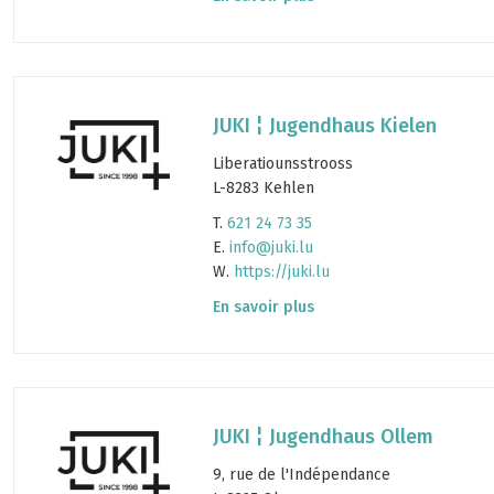
JUKI ¦ Jugendhaus Kielen
Liberatiounsstrooss
L-8283 Kehlen
T.
621 24 73 35
E.
info@juki.lu
W.
https://juki.lu
En savoir plus
JUKI ¦ Jugendhaus Ollem
9, rue de l'Indépendance