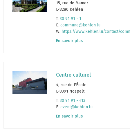
15, rue de Mamer
L-8280 Kehlen
T.
30 91 91 - 1
E.
commune@kehlen.lu
W.
https://www.kehlen.lu/contact/com
En savoir plus
Centre culturel
4, rue de l'École
L-8391 Nospelt
T.
30 91 91 - 413
E.
event@kehlen.lu
En savoir plus