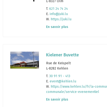
L-8327 Olm
T.
621 24 74 24
E.
info@juki.lu
W.
https://juki.lu
En savoir plus
Kielener Buvette
Rue de Keispelt
L-8282 Kehlen
T.
30 91 91 - 413
E.
event@kehlen.lu
W.
https://www.kehlen.lu/fr/la-commun
communale/service-evenementiel
En savoir plus