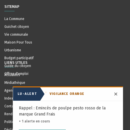
SITEMAP
La Commune
Guichet citoyen
Vie communale
Maison Pour Tous
Urbanisme
Budget participatif
LIENS UTILES
Guide du citoyen
Offres d'emploi
Actualités
Médiathèque
Agenda
LU-ALERT
VIGILANCE ORANGE
Masqu
Index communal
Contact
Rappel : Emincés de poulpe pesto rosso de la
marque Grand Frais
Rendez-vous en ligne
+ 1 alerte en cours
Politique de confidentialité
Déclaration sur l'accessibilité