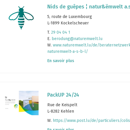
Nids de guêpes ¦ natur&ëmwelt a.s.
5, route de Luxembourg
L-1899 Kockelscheuer
T.
29 04 04 1
E.
berodung@naturemwelt.lu
W.
www.naturemwelt.lu/de/beraternetzwer
naturemwelt-a-s-b-l/
En savoir plus
PackUP 24/24
Rue de Keispelt
L-8282 Kehlen
W.
https://www.post.lu/de/particuliers/coli
En savoir plus