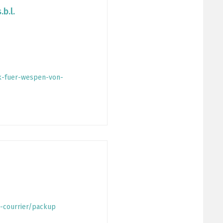
b.l.
k-fuer-wespen-von-
s-courrier/packup