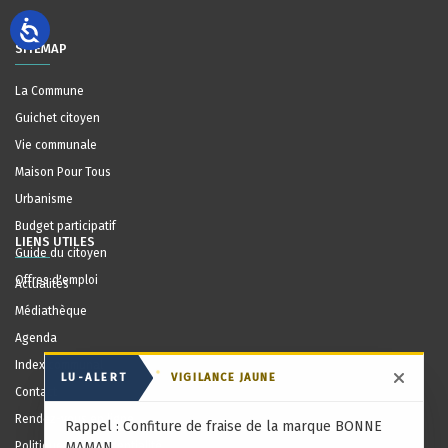
SITEMAP
La Commune
Guichet citoyen
Vie communale
Maison Pour Tous
Urbanisme
Budget participatif
LIENS UTILES
Guide du citoyen
Offres d'emploi
Actualités
Médiathèque
Agenda
Index communal
LU-ALERT
VIGILANCE JAUNE
Masqu
Contact
Rendez-vous en ligne
Rappel : Confiture de fraise de la marque BONNE
Politique de confidentialité
MAMAN