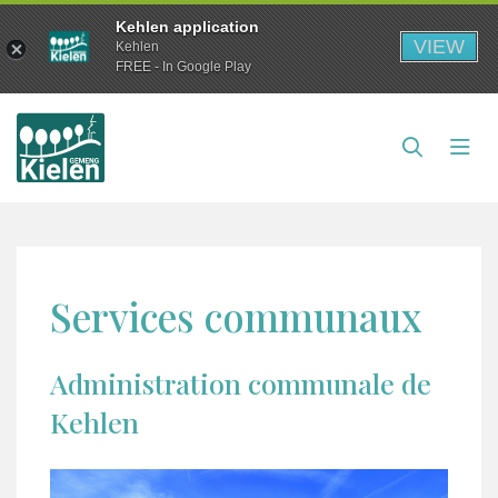
Kehlen application
VIEW
Kehlen
FREE - In Google Play
Services communaux
Administration communale de
Kehlen