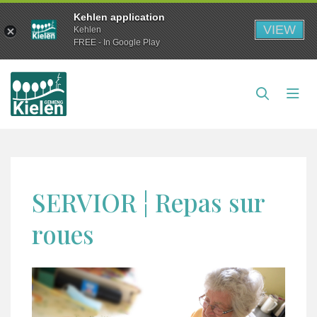
Kehlen application
VIEW
Kehlen
FREE - In Google Play
SERVIOR ¦ Repas sur
roues