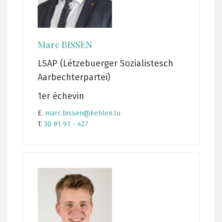
Marc BISSEN
LSAP (Lëtzebuerger Sozialistesch
Aarbechterpartei)
1er échevin
E.
marc.bissen@kehlen.lu
T.
30 91 91 - 427