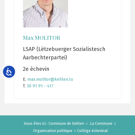
Max MOLITOR
LSAP (Lëtzebuerger Sozialistesch
Aarbechterpartei)
2e échevin
E.
max.molitor@kehlen.lu
T.
30 91 91 - 417
Vous êtes ici :
Commune de Kehlen
La Commune
Organisation politique
Collège échevinal