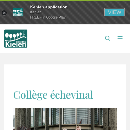
Kehlen application
VIEW
Kehlen
FREE - In Google Play
Collège échevinal