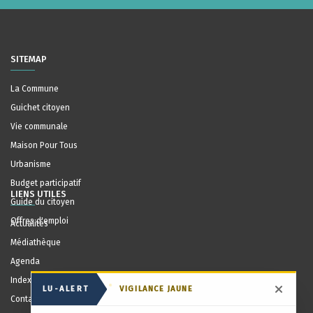
SITEMAP
La Commune
Guichet citoyen
Vie communale
Maison Pour Tous
Urbanisme
Budget participatif
LIENS UTILES
Guide du citoyen
Offres d'emploi
Actualités
Médiathèque
Agenda
Index communal
LU-ALERT
VIGILANCE JAUNE
Masqu
Contact