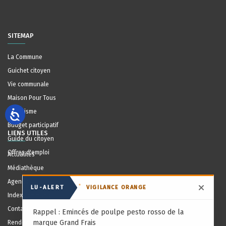
SITEMAP
La Commune
Guichet citoyen
Vie communale
Maison Pour Tous
Urbanisme
Budget participatif
LIENS UTILES
Guide du citoyen
Offres d'emploi
Actualités
Médiathèque
Agenda
LU-ALERT
VIGILANCE ORANGE
Masqu
Index communal
Contact
Rappel : Emincés de poulpe pesto rosso de la
marque Grand Frais
Rendez-vous en ligne