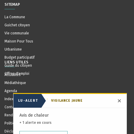
SITEMAP
La Commune
Guichet citoyen
Vie communale
Maison Pour Tous
Urbanisme
Budget participatif
LIENS UTILES
Guide du citoyen
Offres d'emploi
Actualités
Médiathèque
Agenda
Index communal
LU-ALERT
VIGILANCE JAUNE
Masqu
Contact
Avis de chaleur
Rendez-vous en ligne
+ 1 alerte en cours
Politique de confidentialité
Déclaration sur l'accessibilité