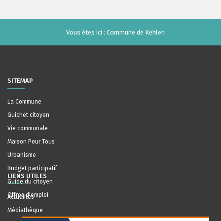
Vous êtes ici :
Commune de Kehlen
SITEMAP
La Commune
Guichet citoyen
Vie communale
Maison Pour Tous
Urbanisme
Budget participatif
LIENS UTILES
Guide du citoyen
Offres d'emploi
Actualités
Médiathèque