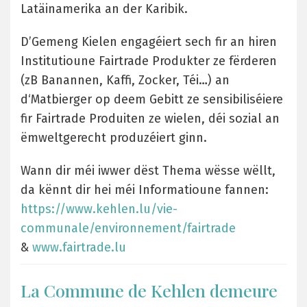
Latäinamerika an der Karibik.
D’Gemeng Kielen engagéiert sech fir an hiren
Institutioune Fairtrade Produkter ze fërderen
(zB Banannen, Kaffi, Zocker, Téi…) an
d‘Matbierger op deem Gebitt ze sensibiliséiere
fir Fairtrade Produiten ze wielen, déi sozial an
ëmweltgerecht produzéiert ginn.
Wann dir méi iwwer dëst Thema wësse wëllt,
da kënnt dir hei méi Informatioune fannen:
https://www.kehlen.lu/vie-
communale/environnement/fairtrade
&
www.fairtrade.lu
La Commune de Kehlen demeure