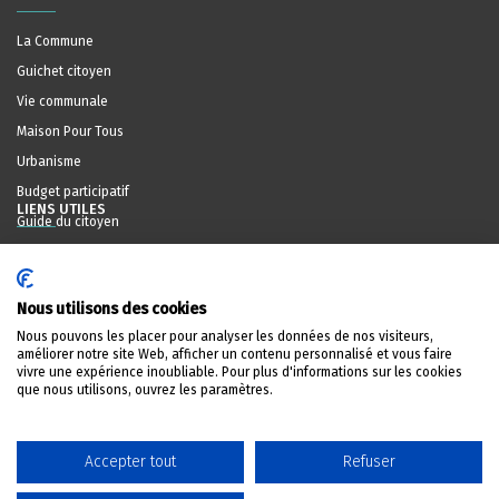
La Commune
Guichet citoyen
Vie communale
Maison Pour Tous
Urbanisme
Budget participatif
LIENS UTILES
Guide du citoyen
Offres d'emploi
Actualités
Médiathèque
Nous utilisons des cookies
Agenda
Nous pouvons les placer pour analyser les données de nos visiteurs,
Index communal
améliorer notre site Web, afficher un contenu personnalisé et vous faire
LU-ALERT
VIGILANCE JAUNE
Masqu
vivre une expérience inoubliable. Pour plus d'informations sur les cookies
Contact
que nous utilisons, ouvrez les paramètres.
Rendez-vous en ligne
Rappel : Confiture de fraise de la marque BONNE
MAMAN
Politique de confidentialité
Accepter tout
Refuser
Déclaration sur l'accessibilité
VOIR LES ALERTES