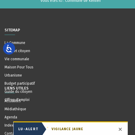
Vous êtes ici :
Commune de Kehlen
SITEMAP
La Commune
Guichet citoyen
Vie communale
Maison Pour Tous
Urbanisme
Budget participatif
LIENS UTILES
Guide du citoyen
Offres d'emploi
Actualités
Médiathèque
Agenda
Index communal
LU-ALERT
VIGILANCE JAUNE
Masqu
Contact