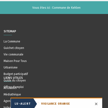
Vous êtes ici :
Commune de Kehlen
SITEMAP
La Commune
Guichet citoyen
Vie communale
Maison Pour Tous
Urbanisme
Budget participatif
LIENS UTILES
Guide du citoyen
Offres d'emploi
Actualités
Médiathèque
Agenda
LU-ALERT
VIGILANCE ORANGE
Masqu
Index communal