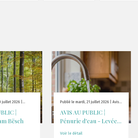
 juillet 2026 |
Publié le mardi, 21 juillet 2026 | Avis
au public
BLIC ¦
AVIS AU PUBLIC ¦
am Bësch
Pénurie d'eau - Levée
de la « Phase Orange »
Voir le détail