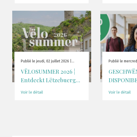
Publié le jeudi, 02 juillet 2026 |
Publié le mercredi,
Actualité
Actualité
VËLOSUMMER 2026 ¦
GESCHWË
Entdeckt Lëtzebuerg
DISPONIBE
mam Vëlo ¦ Découvrez
Formulaire
Voir le détail
Voir le détail
le Luxembourg à vélo ¦
d'Student
Discover Luxembourg
2025–2026
by bike